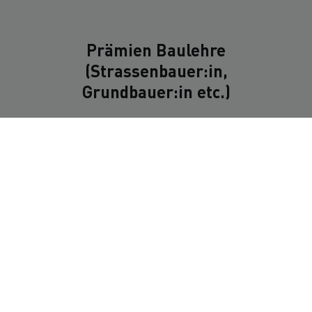
Prämien Baulehre
(Strassenbauer:in,
Grundbauer:in etc.)
4.5 -
5.1 -
5.6 -
Notendurchschnitt
5.0
5.5
6.0
Überbetriebliche
CHF
CHF
CHF
120.-
180.-
250.-
Kurse*