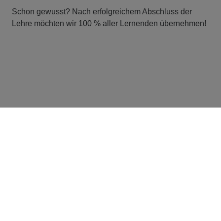
Schon gewusst? Nach erfolgreichem Abschluss der
Lehre möchten wir 100 % aller Lernenden übernehmen!
Entwicklungsmöglichkeiten als
Strassenbauer:in