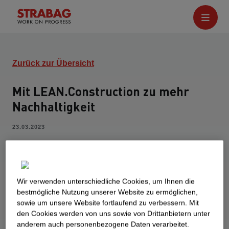
Zurück zur Übersicht
Mit LEAN.Construction zu mehr
Nachhaltigkeit
23.03.2023
Optimale Bauprozesse gestalten und so die
Verschwendung von Material, Zeit und
Arbeitskräften minimieren – das ist das Ziel von
Wir verwenden unterschiedliche Cookies, um Ihnen die
LEAN.Construction und damit auch von Anna, die
best­mögliche Nutzung unserer Website zu ermöglichen,
als Prozessberaterin bei STRABAG arbeitet. Mehr
sowie um unsere Website fortlaufend zu verbessern. Mit
zu Anna und ihrer Tätigkeit gibt's in der aktuellen
den Cookies werden von uns sowie von Drittanbietern unter
anderem auch personenbezogene Daten verarbeitet.
Podcast-Folge "Career to Go" von Studydrive.