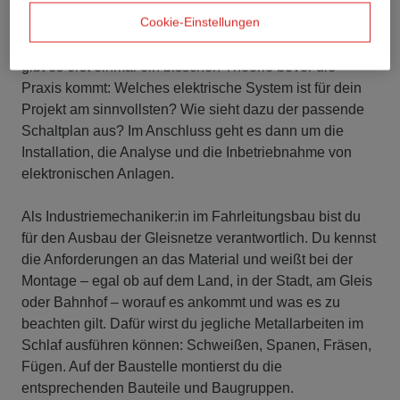
#kurzerklärt
Cookie-Einstellungen
In der Ausbildung als Elektroniker:in im Fahrleitungsbau
gibt es erst einmal ein bisschen Theorie bevor die
Praxis kommt: Welches elektrische System ist für dein
Projekt am sinnvollsten? Wie sieht dazu der passende
Schaltplan aus? Im Anschluss geht es dann um die
Installation, die Analyse und die Inbetriebnahme von
elektronischen Anlagen.
Als Industriemechaniker:in im Fahrleitungsbau bist du
für den Ausbau der Gleisnetze verantwortlich. Du kennst
die Anforderungen an das Material und weißt bei der
Montage – egal ob auf dem Land, in der Stadt, am Gleis
oder Bahnhof – worauf es ankommt und was es zu
beachten gilt. Dafür wirst du jegliche Metallarbeiten im
Schlaf ausführen können: Schweißen, Spanen, Fräsen,
Fügen. Auf der Baustelle montierst du die
entsprechenden Bauteile und Baugruppen.