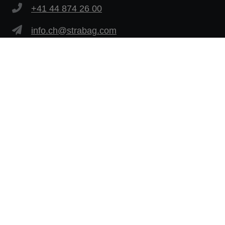
+41 44 874 26 00
info.ch@strabag.com
Weitere Links
Datenschutzerklärung
Impressum
Rechtshinweis
Zur Jobbörse
Hinweisgeber-Plattform